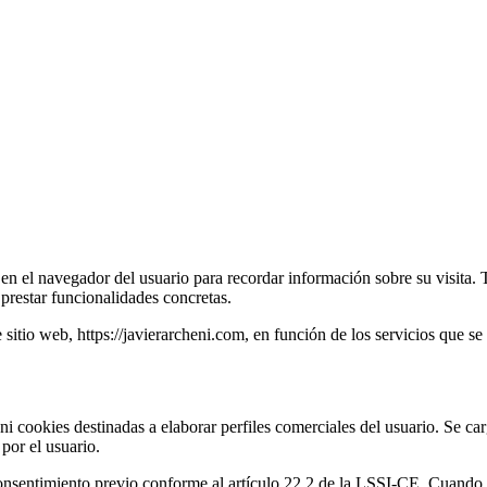
 el navegador del usuario para recordar información sobre su visita. 
 prestar funcionalidades concretas.
te sitio web, https://javierarcheni.com, en función de los servicios que s
 ni cookies destinadas a elaborar perfiles comerciales del usuario. Se c
 por el usuario.
consentimiento previo conforme al artículo 22.2 de la LSSI-CE. Cuando 