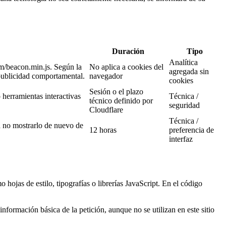
Duración
Tipo
Analítica
om/beacon.min.js. Según la
No aplica a cookies del
agregada sin
 publicidad comportamental.
navegador
cookies
Sesión o el plazo
 herramientas interactivas
Técnica /
técnico definido por
seguridad
Cloudflare
Técnica /
a no mostrarlo de nuevo de
12 horas
preferencia de
interfaz
hojas de estilo, tipografías o librerías JavaScript. En el código
nformación básica de la petición, aunque no se utilizan en este sitio