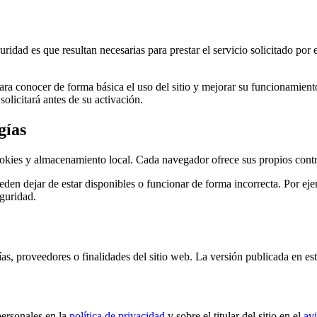
ridad es que resultan necesarias para prestar el servicio solicitado por 
a conocer de forma básica el uso del sitio y mejorar su funcionamiento
olicitará antes de su activación.
gías
ookies y almacenamiento local. Cada navegador ofrece sus propios contr
eden dejar de estar disponibles o funcionar de forma incorrecta. Por ej
eguridad.
ías, proveedores o finalidades del sitio web. La versión publicada en e
personales en la
política de privacidad
y sobre el titular del sitio en el
avi